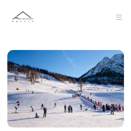
Cookies management panel
Home
Our properties
▾
The Station
▾
More Info
▾
Access
Contact us