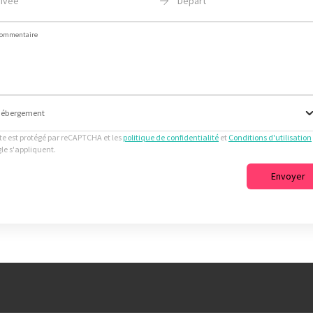
rivée
Départ
ommentaire
ébergement
ite est protégé par reCAPTCHA et les
politique de confidentialité
et
Conditions d'utilisation
le s'appliquent.
Envoyer