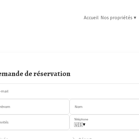
Accueil
Nos propriétés
▾
mande de réservation
-mail
rénom
Nom
Téléphone
nvités
▾
🇺🇸