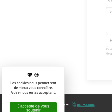
Ar
C
H
Ce s
Goog
Les cookies nous permettent
de mieux vous connaître.
Aidez-nous en les acceptant.
Français
EUR
0492544804
J'accepte de vous
soutenir