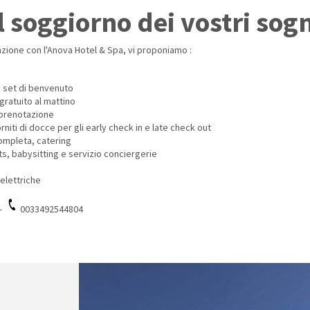
il soggiorno dei vostri sogn
azione con l'Anova Hotel & Spa, vi proponiamo :
 e set di benvenuto
gratuito al mattino
 prenotazione
niti di docce per gli early check in e late check out
ompleta, catering
erts, babysitting e servizio conciergerie
elettriche
-
0033492544804