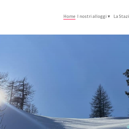
Home
I nostri alloggi
▾
La Staz