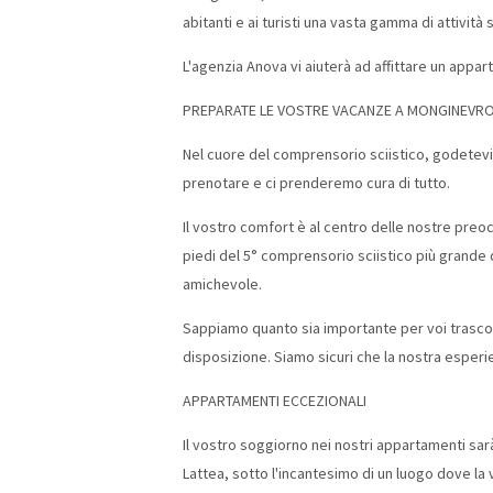
abitanti e ai turisti una vasta gamma di attività 
L'agenzia Anova vi aiuterà ad affittare un appa
PREPARATE LE VOSTRE VACANZE A MONGINEVR
Nel cuore del comprensorio sciistico, godetev
prenotare e ci prenderemo cura di tutto.
Il vostro comfort è al centro delle nostre preoc
piedi del 5° comprensorio sciistico più grande 
amichevole.
Sappiamo quanto sia importante per voi trascor
disposizione. Siamo sicuri che la nostra esperi
APPARTAMENTI ECCEZIONALI
Il vostro soggiorno nei nostri appartamenti sarà
Lattea, sotto l'incantesimo di un luogo dove la 