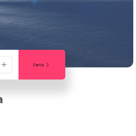
Cerca
one
a