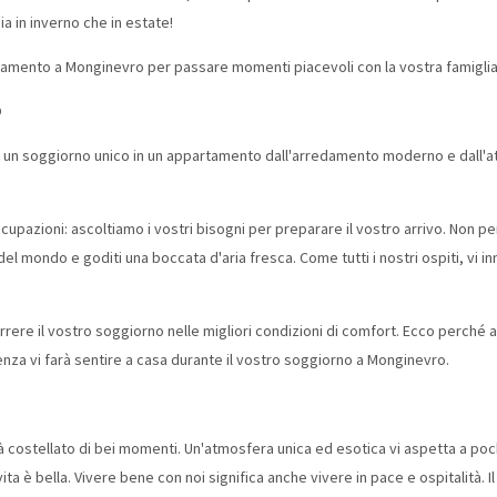
sia in inverno che in estate!
rtamento a Monginevro per passare momenti piacevoli con la vostra famiglia 
O
i un soggiorno unico in un appartamento dall'arredamento moderno e dall'a
cupazioni: ascoltiamo i vostri bisogni per preparare il vostro arrivo. Non pe
del mondo e goditi una boccata d'aria fresca. Come tutti i nostri ospiti, vi
rere il vostro soggiorno nelle migliori condizioni di comfort. Ecco perché 
enza vi farà sentire a casa durante il vostro soggiorno a Monginevro.
 costellato di bei momenti. Un'atmosfera unica ed esotica vi aspetta a pochi c
vita è bella. Vivere bene con noi significa anche vivere in pace e ospitalità.