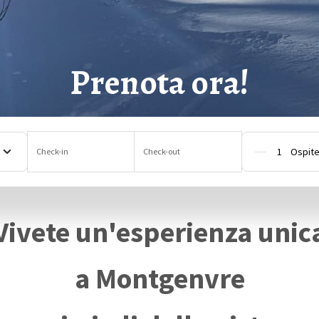
Prenota ora!
Check-in
Check-out
Pers
Vivete un'esperienza unic
a Montgenvre