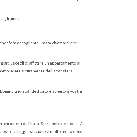
o gli amici.
tmosfera accogliente. Basta chiamarci per
nsarci, scegli di affittare un appartamento ai
 innamorerete sicuramente dell'atmosfera
abbiamo uno staff dedicato e attento a vostra
hilometri dall'Italia. Stare nel cuore della Via
 Il nostro villaggio-stazione è molto meno denso