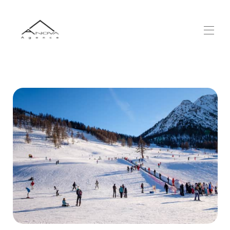
Pannello di gestione dei cookies
Home
I nostri alloggi
▾
La Stazione
▾
Ulteriori informazioni
▾
Accesso
Contattaci